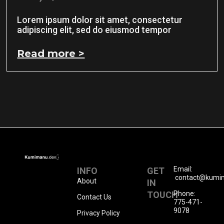
Lorem ipsum dolor sit amet, consectetur
adipiscing elit, sed do eiusmod tempor
Read more >
Email:
INFO
GET
contact@kumi
About
IN
TOUCH
Phone:
Contact Us
775-471-
9078
Privacy Policy