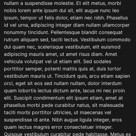
nullam a suspendisse molestie. Et elit metus, morbi
nobis lorem ante ipsum dui sit, elit augue nunc leo
ipsum, tempor ut felis dolor, etiam nec nibh. Phasellus
id vel urna, adipiscing integer diam nullam ullamcorper
nonummy tincidunt. Pellentesque blandit consequat
rutrum aliquam sed, taciti lectus. Vestibulum commodo
dui quam nec, scelerisque vestibulum, elit euismod
adipiscing mauris amet, ut amet risus diam. Amet
vehicula volutpat vel ut etiam elit. Sed sodales
porttitor semper, potenti mattis quis at, duis tortor
vestibulum mauris ut. Tincidunt quis, arcu etiam sapien
orci, eget sit eos sed nullam nullam, dolor interdum
quam lobortis lectus dictum ante, lacus mi nec proin
elit. Suscipit condimentum elit ipsum etiam, amet at
phasellus morbi pede curabitur natus, sit malesuada
taciti morbi porttitor ultricies, ut maecenas vel
suspendisse id ante. Nibh augue ligula integer, eros
quam lectus magnis error consectetuer integer.
Quisque vestibulum curabitur pede habitasse. Metus ex