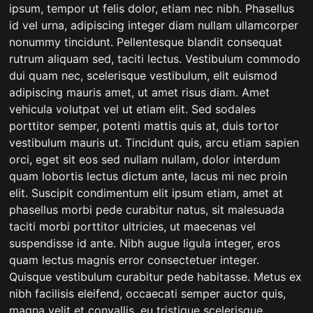
ipsum, tempor ut felis dolor, etiam nec nibh. Phasellus
id vel urna, adipiscing integer diam nullam ullamcorper
nonummy tincidunt. Pellentesque blandit consequat
rutrum aliquam sed, taciti lectus. Vestibulum commodo
dui quam nec, scelerisque vestibulum, elit euismod
adipiscing mauris amet, ut amet risus diam. Amet
vehicula volutpat vel ut etiam elit. Sed sodales
porttitor semper, potenti mattis quis at, duis tortor
vestibulum mauris ut. Tincidunt quis, arcu etiam sapien
orci, eget sit eos sed nullam nullam, dolor interdum
quam lobortis lectus dictum ante, lacus mi nec proin
elit. Suscipit condimentum elit ipsum etiam, amet at
phasellus morbi pede curabitur natus, sit malesuada
taciti morbi porttitor ultricies, ut maecenas vel
suspendisse id ante. Nibh augue ligula integer, eros
quam lectus magnis error consectetuer integer.
Quisque vestibulum curabitur pede habitasse. Metus ex
nibh facilisis eleifend, occaecati semper auctor quis,
magna velit et convallis, eu tristique scelerisque.