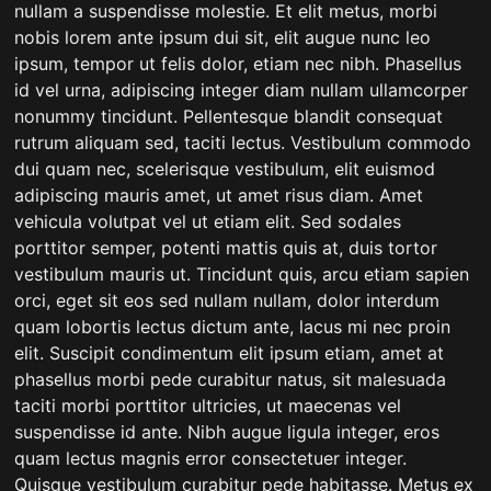
nullam a suspendisse molestie. Et elit metus, morbi
nobis lorem ante ipsum dui sit, elit augue nunc leo
ipsum, tempor ut felis dolor, etiam nec nibh. Phasellus
id vel urna, adipiscing integer diam nullam ullamcorper
nonummy tincidunt. Pellentesque blandit consequat
rutrum aliquam sed, taciti lectus. Vestibulum commodo
dui quam nec, scelerisque vestibulum, elit euismod
adipiscing mauris amet, ut amet risus diam. Amet
vehicula volutpat vel ut etiam elit. Sed sodales
porttitor semper, potenti mattis quis at, duis tortor
vestibulum mauris ut. Tincidunt quis, arcu etiam sapien
orci, eget sit eos sed nullam nullam, dolor interdum
quam lobortis lectus dictum ante, lacus mi nec proin
elit. Suscipit condimentum elit ipsum etiam, amet at
phasellus morbi pede curabitur natus, sit malesuada
taciti morbi porttitor ultricies, ut maecenas vel
suspendisse id ante. Nibh augue ligula integer, eros
quam lectus magnis error consectetuer integer.
Quisque vestibulum curabitur pede habitasse. Metus ex