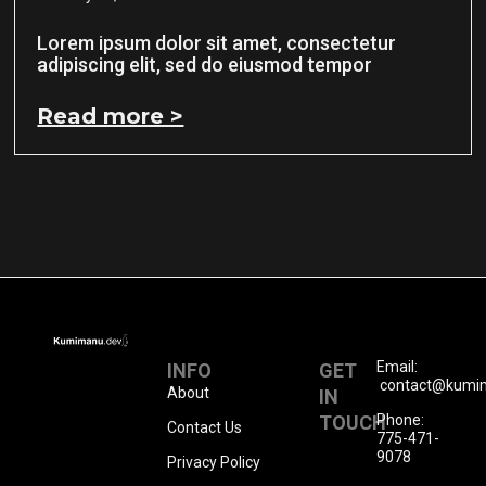
Lorem ipsum dolor sit amet, consectetur
adipiscing elit, sed do eiusmod tempor
Read more >
Email:
INFO
GET
contact@kumi
About
IN
TOUCH
Phone:
Contact Us
775-471-
9078
Privacy Policy