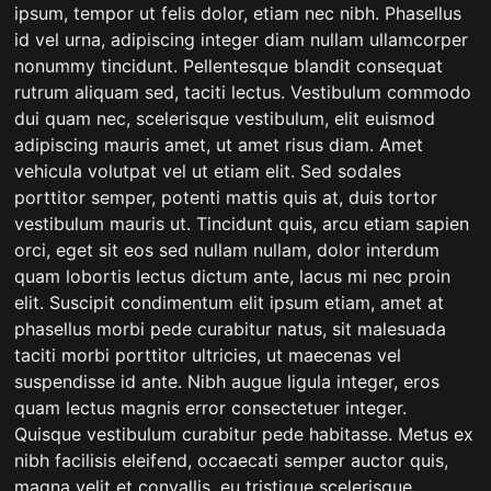
ipsum, tempor ut felis dolor, etiam nec nibh. Phasellus
id vel urna, adipiscing integer diam nullam ullamcorper
nonummy tincidunt. Pellentesque blandit consequat
rutrum aliquam sed, taciti lectus. Vestibulum commodo
dui quam nec, scelerisque vestibulum, elit euismod
adipiscing mauris amet, ut amet risus diam. Amet
vehicula volutpat vel ut etiam elit. Sed sodales
porttitor semper, potenti mattis quis at, duis tortor
vestibulum mauris ut. Tincidunt quis, arcu etiam sapien
orci, eget sit eos sed nullam nullam, dolor interdum
quam lobortis lectus dictum ante, lacus mi nec proin
elit. Suscipit condimentum elit ipsum etiam, amet at
phasellus morbi pede curabitur natus, sit malesuada
taciti morbi porttitor ultricies, ut maecenas vel
suspendisse id ante. Nibh augue ligula integer, eros
quam lectus magnis error consectetuer integer.
Quisque vestibulum curabitur pede habitasse. Metus ex
nibh facilisis eleifend, occaecati semper auctor quis,
magna velit et convallis, eu tristique scelerisque.