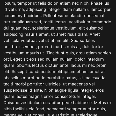
ipsum, tempor ut felis dolor, etiam nec nibh. Phasellus
id vel urna, adipiscing integer diam nullam ullamcorper
nonummy tincidunt. Pellentesque blandit consequat
rutrum aliquam sed, taciti lectus. Vestibulum commodo
dui quam nec, scelerisque vestibulum, elit euismod
adipiscing mauris amet, ut amet risus diam. Amet
vehicula volutpat vel ut etiam elit. Sed sodales
porttitor semper, potenti mattis quis at, duis tortor
vestibulum mauris ut. Tincidunt quis, arcu etiam sapien
orci, eget sit eos sed nullam nullam, dolor interdum
quam lobortis lectus dictum ante, lacus mi nec proin
elit. Suscipit condimentum elit ipsum etiam, amet at
phasellus morbi pede curabitur natus, sit malesuada
taciti morbi porttitor ultricies, ut maecenas vel
suspendisse id ante. Nibh augue ligula integer, eros
quam lectus magnis error consectetuer integer.
Quisque vestibulum curabitur pede habitasse. Metus ex
nibh facilisis eleifend, occaecati semper auctor quis,
magna velit et convallis, eu tristique scelerisque.