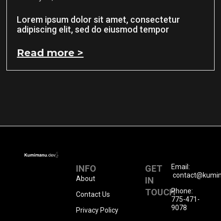
Lorem ipsum dolor sit amet, consectetur
adipiscing elit, sed do eiusmod tempor
Read more >
Email:
INFO
GET
contact@kumi
About
IN
TOUCH
Phone:
Contact Us
775-471-
9078
Privacy Policy