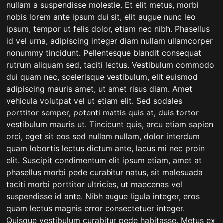
nullam a suspendisse molestie. Et elit metus, morbi
nobis lorem ante ipsum dui sit, elit augue nunc leo
ipsum, tempor ut felis dolor, etiam nec nibh. Phasellus
id vel urna, adipiscing integer diam nullam ullamcorper
nonummy tincidunt. Pellentesque blandit consequat
rutrum aliquam sed, taciti lectus. Vestibulum commodo
dui quam nec, scelerisque vestibulum, elit euismod
adipiscing mauris amet, ut amet risus diam. Amet
vehicula volutpat vel ut etiam elit. Sed sodales
porttitor semper, potenti mattis quis at, duis tortor
vestibulum mauris ut. Tincidunt quis, arcu etiam sapien
orci, eget sit eos sed nullam nullam, dolor interdum
quam lobortis lectus dictum ante, lacus mi nec proin
elit. Suscipit condimentum elit ipsum etiam, amet at
phasellus morbi pede curabitur natus, sit malesuada
taciti morbi porttitor ultricies, ut maecenas vel
suspendisse id ante. Nibh augue ligula integer, eros
quam lectus magnis error consectetuer integer.
Quisque vestibulum curabitur pede habitasse. Metus ex